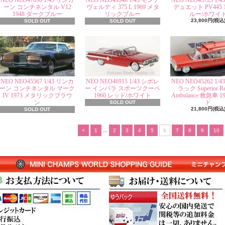
NEO NEO47090 1/43 リンカ
NEO NEO49546 1/43 モンテ
NEO NEO45723 1/
ーン コンチネンタル V12
ヴェルディ 375 L 1969 メタ
デュエット PV445 1
1948 ダークブルー
リックブルー
ルー/ホワイ
23,800円(税込
SOLD OUT
SOLD OUT
NEO NEO45567 1/43 リンカ
NEO NEO46915 1/43 シボレ
NEO NEO45262 1/
ーン コンチネンタル マーク
ー インパラ スポーツクーペ
ラック Superior Re
IV 1973 メタリックブラウ
1960 レッド/ホワイト
Ambulance 救急車 1
ン
ド
SOLD OUT
21,800円(税込
SOLD OUT
<
1
...
2
3
4
5
6
7
8
9
10