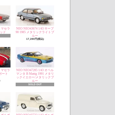
43 マセラ
NEO NEO43674 1/43 サーブ
レッド
90 1985 メタリックライトブ
ルー
17,280円(税込)
43 マセラ
NEO NEO47285 1/43 オペル
ザガート
マンタ B Mattig 1991 メタリ
ックイエロー/メタリックブ
)
ルー
SOLD OUT