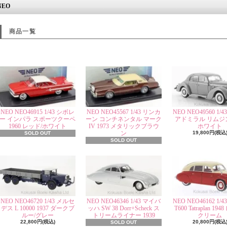
NEO
商品一覧
NEO NEO46915 1/43 シボレ
NEO NEO45567 1/43 リンカ
NEO NEO49560 1/
ー インパラ スポーツクーペ
ーン コンチネンタル マーク
アドミラル リムジン 
1960 レッド/ホワイト
IV 1973 メタリックブラウ
ホワイト
ン
19,800円(税込
SOLD OUT
SOLD OUT
NEO NEO46720 1/43 メルセ
NEO NEO46346 1/43 マイバ
NEO NEO46162 1/
デス L 10000 1937 ダークブ
ッハ SW 38 Dorr+Scheck ス
T600 Tatraplan 19
ルー/グレー
トリームライナー 1939
クリーム
22,800円(税込)
20,800円(税込
SOLD OUT