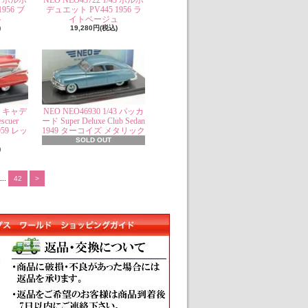
43 ボルボ
NEO NEO45722 1/43 ボルボ
956 ブ
デュエット PV445 1956 ラ
ト
イトベージュ
)
19,280円(税込)
43 キャデ
NEO NEO46930 1/43 パッカ
scuer
ード Super Deluxe Club Sedan
959 レッ
1949 ターコイズ メタリック
SOLD OUT
)
...
42
>