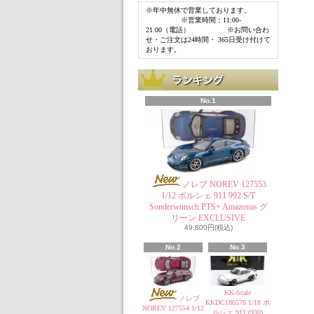
※年中無休で営業しております。
※営業時間：11:00-
21:00（電話） ※お問い合わ
せ・ご注文は24時間・ 365日受け付けて
おります。
No.1
ノレブ NOREV 127553
1/12 ポルシェ 911 992 S/T
Sonderwunsch PTS+ Amazonas グ
リーン EXCLUSIVE
49,800円(税込)
No.2
No.3
KK-Scale
ノレブ
KKDC180576 1/18 ポ
NOREV 127554 1/12
ルシェ 911 (930)