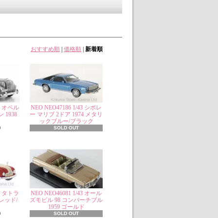
おすすめ順
|
価格順
|
新着順
43 オペル
NEO NEO47186 1/43 シボレ
1938
ー マリブ 2ドア 1974 メタリ
ックブルー/ブラック
)
SOLD OUT
43 タトラ
NEO NEO46081 1/43 オール
48 レッド/
ズモビル 98 コンバーチブル
1959 ゴールド
)
SOLD OUT