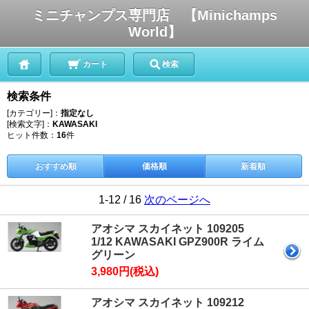
ミニチャンプス専門店 【Minichamps
World】
カート
検索
検索条件
[カテゴリー]：
指定なし
[検索文字]：
KAWASAKI
ヒット件数：
16
件
おすすめ順
価格順
新着順
1-12 / 16
次のページへ
アオシマ スカイネット 109205
1/12 KAWASAKI GPZ900R ライム
グリーン
3,980円(税込)
アオシマ スカイネット 109212