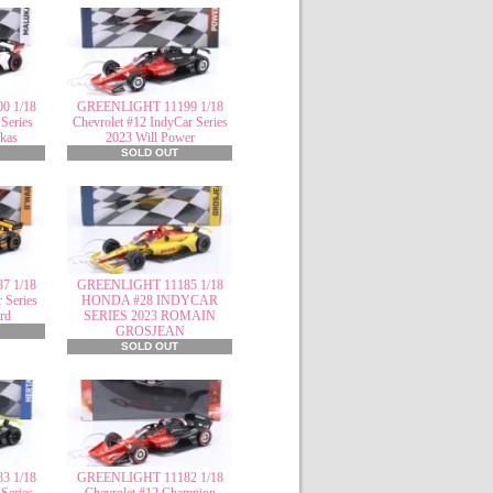
0 1/18
GREENLIGHT 11199 1/18
Series
Chevrolet #12 IndyCar Series
kas
2023 Will Power
SOLD OUT
7 1/18
GREENLIGHT 11185 1/18
 Series
HONDA #28 INDYCAR
rd
SERIES 2023 ROMAIN
GROSJEAN
SOLD OUT
3 1/18
GREENLIGHT 11182 1/18