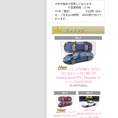
※年中無休で営業しております。
※営業時間：11:00-
21:00（電話） ※お問い合わ
せ・ご注文は24時間・ 365日受け付けて
おります。
No.1
ノレブ NOREV 127553
1/12 ポルシェ 911 992 S/T
Sonderwunsch PTS+ Amazonas グ
リーン EXCLUSIVE
49,800円(税込)
No.2
No.3
KK-Scale
ノレブ
KKDC180576 1/18 ポ
NOREV 127554 1/12
ルシェ 911 (930)