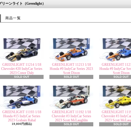
グリーンライト（Greenlight）
商品一覧
GREENLIGHT 11214 1/18
GREENLIGHT 11213 1/18
GREENLIGHT 1121
Chevrolet #20 IndyCar Series
Honda #9 IndyCar Series 2023
Honda #9 IndyCar Ser
2023 Conor Daly
Scott Dixon
Scott Dixon
SOLD OUT
SOLD OUT
SOLD OUT
GREENLIGHT 11193 1/18
GREENLIGHT 11192 1/18
GREENLIGHT 1119
Honda #15 IndyCar Series
Chevrolet #3 IndyCar Series
Chevrolet #3 IndyCar
2023 Graham Rahal
2023 Scott McLaughlin
2023 Scott McLau
19,800円(税込)
SOLD OUT
SOLD OUT