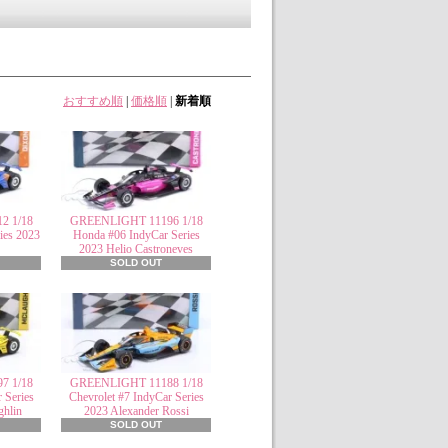
おすすめ順
|
価格順
|
新着順
2 1/18
GREENLIGHT 11196 1/18
ies 2023
Honda #06 IndyCar Series
2023 Helio Castroneves
SOLD OUT
7 1/18
GREENLIGHT 11188 1/18
 Series
Chevrolet #7 IndyCar Series
ghlin
2023 Alexander Rossi
SOLD OUT