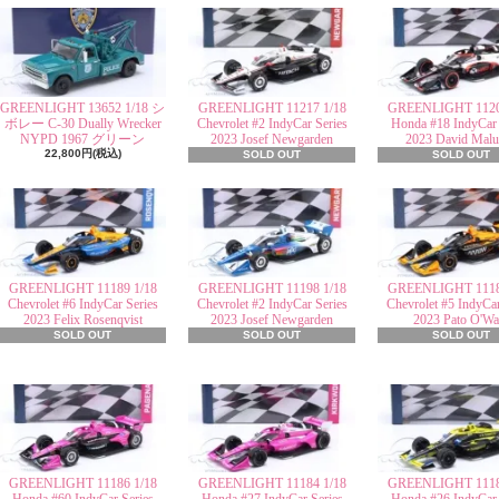
GREENLIGHT 13652 1/18 シ
GREENLIGHT 11217 1/18
GREENLIGHT 1120
ボレー C-30 Dually Wrecker
Chevrolet #2 IndyCar Series
Honda #18 IndyCar 
NYPD 1967 グリーン
2023 Josef Newgarden
2023 David Malu
22,800円(税込)
SOLD OUT
SOLD OUT
GREENLIGHT 11189 1/18
GREENLIGHT 11198 1/18
GREENLIGHT 1118
Chevrolet #6 IndyCar Series
Chevrolet #2 IndyCar Series
Chevrolet #5 IndyCar
2023 Felix Rosenqvist
2023 Josef Newgarden
2023 Pato O'Wa
SOLD OUT
SOLD OUT
SOLD OUT
GREENLIGHT 11186 1/18
GREENLIGHT 11184 1/18
GREENLIGHT 1118