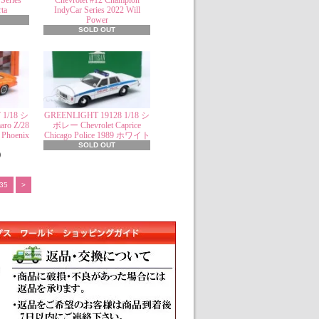
Series
Chevrolet #12 Champion
ta
IndyCar Series 2022 Will
Power
SOLD OUT
 1/18 シ
GREENLIGHT 19128 1/18 シ
ro Z/28
ボレー Chevrolet Caprice
r Phoenix
Chicago Police 1989 ホワイト
SOLD OUT
)
35
>