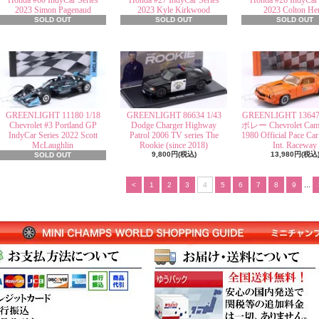
Honda #60 IndyCar Series
Honda #27 IndyCar Series
Honda #26 IndyCar 
2023 Simon Pagenaud
2023 Kyle Kirkwood
2023 Colton Her
SOLD OUT
SOLD OUT
SOLD OUT
GREENLIGHT 11180 1/18
GREENLIGHT 86634 1/43
GREENLIGHT 13647
Chevrolet #3 Portland GP
Dodge Charger Highway
ボレー Chevrolet Cama
IndyCar Series 2022 Scott
Patrol 2006 TV series The
1980 Official Pace Ca
McLaughlin
Rookie (since 2018)
Int. Raceway
9,800円(税込)
13,980円(税込
SOLD OUT
<
1
2
3
4
5
6
7
8
9
...