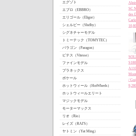
エグゾト
Alpi
SC N
エブロ（EBBRO）
des 
エリゴール（Eligor）
Carl
シェルビー（Shelby）
10
シグネチャーモデル
トミーテック（TOMYTEC）
パラゴン（Paragon）
ビテス（Vitesse）
SO
S180
ファインモデル
A110
プラネックス
Mont
ポケール
/ Gu
ホットウィール（HotWheels）
9,
ホットウィールエリート
マジックモデル
モーターマックス
リオ（Rio）
レイズ（RAI'S）
ヤトミン（Yat Ming）