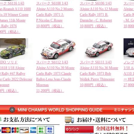
ク S6116 1/43
スパーク S6108 1/43
スパーク S6106 1/43
スパーク
ne-Reanult A110 1600
Alpine A110 No.2 Monte-
Alpine A110 No.12 Monte
Alpine
o.19 Winner Coupe
Carlo Rally 1971 J-
Carlo Rally 1971 B.
Carlo R
Dames 11th Monte
P.Nicolas C.Roure
Darniche - C. Robertet
- M. Ge
o Rally 1976
10,800円（税込）
10,800円（税込）
10,8
,800円（税込）
LIDO ソリド
スパーク S6112 1/43
スパーク S6111 1/43
ノレブ 
1618 1/18 Alpine
Alpine A110 No.39 Monte
Alpine A110 No.36 Monte
1/18 ル
 Rally #47 Rallye
Carlo Rally 1973 Claude
Carlo Rally 1973 Bob
A110 
e Carlo 2022 Delecour
Ballot-Lena Jean-Claude
Wollek Pierre Thimonier
ー 特
igonnet
Morenas
10,800円（税込）
27,8
280円（税込）
11,200円（税込）