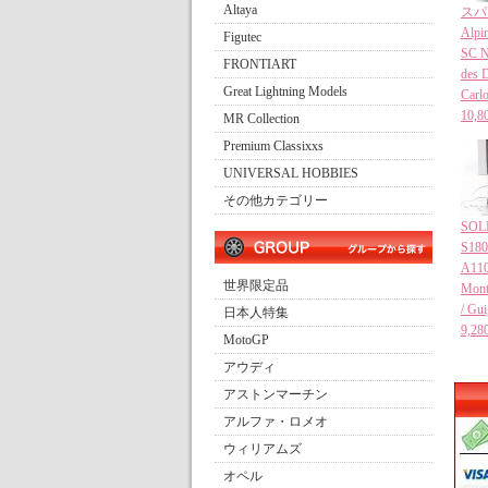
Altaya
スパー
Alpi
Figutec
SC N
FRONTIART
des 
Great Lightning Models
Carl
10
MR Collection
Premium Classixxs
UNIVERSAL HOBBIES
その他カテゴリー
SO
S180
A110
世界限定品
Mont
/ Gu
日本人特集
9,
MotoGP
アウディ
アストンマーチン
アルファ・ロメオ
ウィリアムズ
オペル