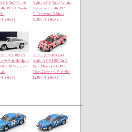
 A110 No.5 Monte
Alpine A110 No.28 Winner
ally 1971 J. Vinatier
Monte Carlo Rally 1971
lin
O.Andersson D.Stone
00円（税込）
10,800円（税込）
NOREV 185309
スパーク S6109 1/43
ノー Renault Alpine
Alpine A110 1800 No.60
1600S 1970 シルバ
Rally Monte Carlo 1972 P.
注品
Moss-Carlsson - E. Crellin
00円（税込）
12,980円（税込）