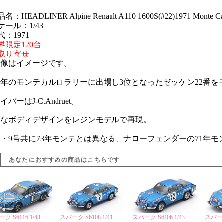
名：HEADLINER Alpine Renault A110 1600S(#22)1971 Monte Ca
ケール：1/43
代：1971
界限定120台
取り寄せ
画像はイメージです。
71年のモンテカルロラリーに出場し3位となったゼッケン22番
イバーはJ-C.Andruet。
麗なボディデザインをレジンモデルで再現。
号・9号共に73年モンテとは異なる、ナローフェンダーの71年
あなたにおすすめの商品はこちらです
ク S6116 1/43
スパーク S6108 1/43
スパーク S6106 1/43
スパーク