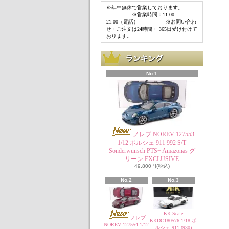
※年中無休で営業しております。
※営業時間：11:00-
21:00（電話） ※お問い合わ
せ・ご注文は24時間・ 365日受け付けて
おります。
No.1
ノレブ NOREV 127553
1/12 ポルシェ 911 992 S/T
Sonderwunsch PTS+ Amazonas グ
リーン EXCLUSIVE
49,800円(税込)
No.2
No.3
KK-Scale
ノレブ
KKDC180576 1/18 ポ
NOREV 127554 1/12
ルシェ 911 (930)