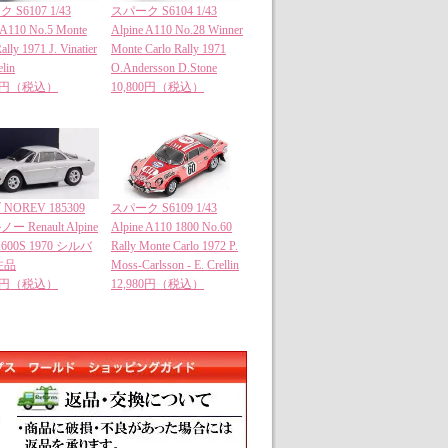
 S6107 1/43
スパーク S6104 1/43
 A110 No.5 Monte
Alpine A110 No.28 Winner
ally 1971 J. Vinatier
Monte Carlo Rally 1971
lin
O.Andersson D.Stone
00円（税込）
10,800円（税込）
NOREV 185309
スパーク S6109 1/43
ノー Renault Alpine
Alpine A110 1800 No.60
1600S 1970 シルバ
Rally Monte Carlo 1972 P.
注品
Moss-Carlsson - E. Crellin
00円（税込）
12,980円（税込）