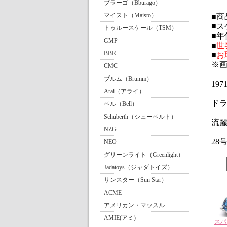
ブラーゴ（Bburago）
マイスト（Maisto）
■商品
■ス
トゥルースケール（TSM）
■年
GMP
■
世
BBR
■
お
※
CMC
ブルム（Brumm）
19
Arai（アライ）
ドラ
ベル（Bell）
Schuberth（シューベルト）
流
NZG
28
NEO
グリーンライト（Greenlight）
Jadatoys（ジャダトイズ）
サンスター（Sun Star）
ACME
アメリカン・マッスル
AMIE(アミ)
スパー