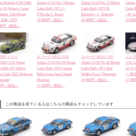
ne-Reanult A110 1600
Alpine A110 No.2 Monte-
Alpine A110 No.12 Monte
Alpine
o.19 Winner Coupe
Carlo Rally 1971 J-
Carlo Rally 1971 B.
Carlo R
Dames 11th Monte
P.Nicolas C.Roure
Darniche - C. Robertet
- M. Ge
o Rally 1976
10,800円（税込）
10,800円（税込）
10,8
,800円（税込）
LIDO ソリド
スパーク S6112 1/43
スパーク S6111 1/43
ノレブ 
1618 1/18 Alpine
Alpine A110 No.39 Monte
Alpine A110 No.36 Monte
1/18 ル
 Rally #47 Rallye
Carlo Rally 1973 Claude
Carlo Rally 1973 Bob
A110 
e Carlo 2022 Delecour
Ballot-Lena Jean-Claude
Wollek Pierre Thimonier
ー 特
igonnet
Morenas
10,800円（税込）
27,8
280円（税込）
11,200円（税込）
この商品を見ている人はこちらの商品もチェックしています