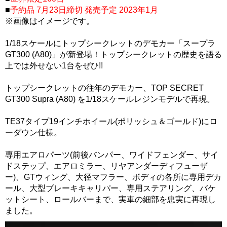
■
予約品 7月23日締切 発売予定 2023年1月
※画像はイメージです。
1/18スケールにトップシークレットのデモカー「スープラ
GT300 (A80)」が新登場！トップシークレットの歴史を語る
上では外せない1台をぜひ!!
トップシークレットの往年のデモカー、TOP SECRET
GT300 Supra (A80) を1/18スケールレジンモデルで再現。
TE37タイプ19インチホイール(ポリッシュ＆ゴールド)にロ
ーダウン仕様。
専用エアロパーツ(前後バンパー、ワイドフェンダー、サイ
ドステップ、エアロミラー、リヤアンダーディフューザ
ー)、GTウィング、大径マフラー、ボディの各所に専用デカ
ール、大型ブレーキキャリパー、専用ステアリング、バケ
ットシート、ロールバーまで、実車の細部を忠実に再現し
ました。