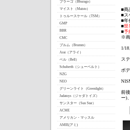
ブラーゴ（Bburago）
マイスト（Maisto）
■商品
■ス
トゥルースケール（TSM）
■年
GMP
■
世
BBR
■
予
※
CMC
ブルム（Brumm）
1/
Arai（アライ）
ステ
ベル（Bell）
Schuberth（シューベルト）
ボ
NZG
NI
NEO
グリーンライト（Greenlight）
前
Jadatoys（ジャダトイズ）
ー
サンスター（Sun Star）
ACME
アメリカン・マッスル
AMIE(アミ)