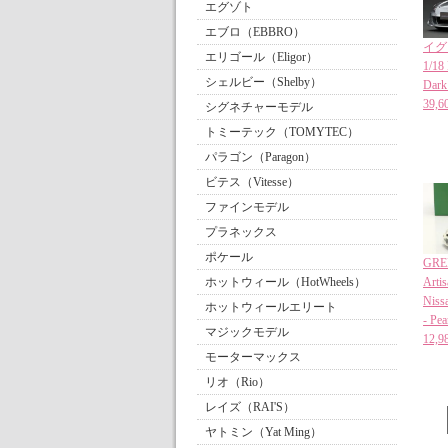
エグゾト
エブロ（EBBRO）
イグ
エリゴール（Eligor）
1/18
シェルビー（Shelby）
Dark 
39
シグネチャーモデル
トミーテック（TOMYTEC）
パラゴン（Paragon）
ビテス（Vitesse）
ファインモデル
プラネックス
ポケール
GRE
ホットウィール（HotWheels）
Artis
Niss
ホットウィールエリート
- Pea
マジックモデル
12
モーターマックス
リオ（Rio）
レイズ（RAI'S）
ヤトミン（Yat Ming）