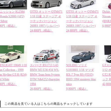
ニッション IG2584
OTTO オットー OTM471
OTTO オットー OTM471
Dickie
 Honda S2000 (AP2)
1/18 日産 ステージア オ
1/18 日産 ステージア オ
Nissan
Silver
ーテックバージョン
ーテックバージョン
(BNR34
,600円（税込）
260RS 1997 (シルバー)
260RS 1997 (シルバー)
6,98
24,800円（税込）
24,800円（税込）
ENLIGHT 19049 1/18
スパーク RS1713 1/43
SOLIDO ソリド
GTスピ
an Collection - 1999
BMW M3 E36 #34 WS-
S1810601 1/18 マツダ
1/12 
an Skyline GT-R (R34)
BMW Team Item System
RX-7 Type RS (FD35)
GT2 
rl White
DTM N&#252;rburgring
RHD 1994 montego blue
ック 
,980円（税込）
1994
mica
42,8
26,800円（税込）
9,900円（税込）
この商品を見ている人はこちらの商品もチェックしています