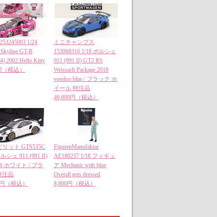
 253245003 1/24
ミニチャンプス
 Skyline GT-R
153068316 1/18 ポルシェ
) 2002 Hello Kitty
911 (991 II) GT2 RS
0円（税込）
Weissach Package 2018
voodoo blue / ブラック ホ
イール 特注品
49,800円（税込）
リット GTS535C
FigurenManufaktur
ポルシェ 911 (991 II)
AE180237 1/18 フィギュ
RS ホワイト / ブラ
ア Mechanic with blue
特注品
Overall gets dressed
00円（税込）
8,800円（税込）