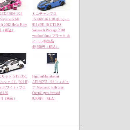
 253245003 1/24
ミニチャンプス
 Skyline GT-R
153068316 1/18 ポルシェ
) 2002 Hello Kitty
911 (991 II) GT2 RS
0円（税込）
Weissach Package 2018
voodoo blue / ブラック ホ
イール 特注品
49,800円（税込）
リット GTS535C
FigurenManufaktur
ポルシェ 911 (991 II)
AE180237 1/18 フィギュ
RS ホワイト / ブラ
ア Mechanic with blue
特注品
Overall gets dressed
00円（税込）
8,800円（税込）