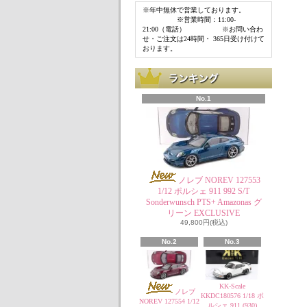
※年中無休で営業しております。
※営業時間：11:00-
21:00（電話） ※お問い合わ
せ・ご注文は24時間・ 365日受け付けて
おります。
No.1
ノレブ NOREV 127553
1/12 ポルシェ 911 992 S/T
Sonderwunsch PTS+ Amazonas グ
リーン EXCLUSIVE
49,800円(税込)
No.2
No.3
KK-Scale
ノレブ
KKDC180576 1/18 ポ
NOREV 127554 1/12
ルシェ 911 (930)