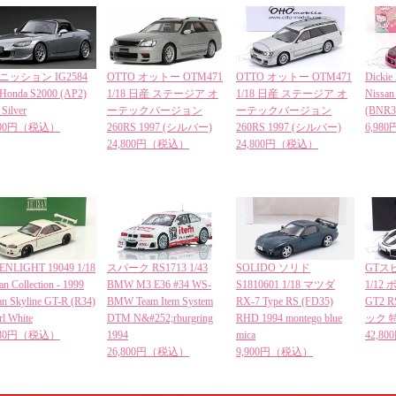
ニッション IG2584
OTTO オットー OTM471
OTTO オットー OTM471
Dickie
 Honda S2000 (AP2)
1/18 日産 ステージア オ
1/18 日産 ステージア オ
Nissan
Silver
ーテックバージョン
ーテックバージョン
(BNR34
,600円（税込）
260RS 1997 (シルバー)
260RS 1997 (シルバー)
6,98
24,800円（税込）
24,800円（税込）
ENLIGHT 19049 1/18
スパーク RS1713 1/43
SOLIDO ソリド
GTスピ
an Collection - 1999
BMW M3 E36 #34 WS-
S1810601 1/18 マツダ
1/12 
an Skyline GT-R (R34)
BMW Team Item System
RX-7 Type RS (FD35)
GT2 
rl White
DTM N&#252;rburgring
RHD 1994 montego blue
ック 
,980円（税込）
1994
mica
42,8
26,800円（税込）
9,900円（税込）