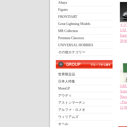
Altaya
Figutec
FRONTIART
Great Lightning Models
イグ
1/18
MR Collection
Dark 
Premium Classixxs
39
UNIVERSAL HOBBIES
その他カテゴリー
世界限定品
日本人特集
GRE
MotoGP
Artis
アウディ
Niss
- Pea
アストンマーチン
12
アルファ・ロメオ
ウィリアムズ
オペル