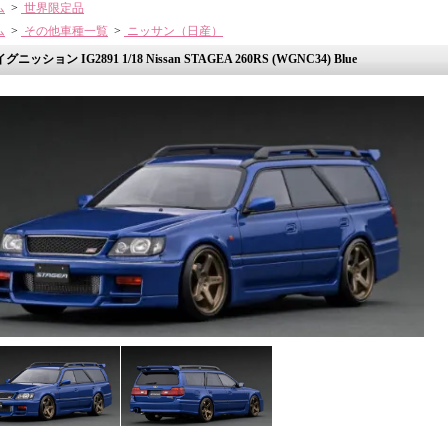
ム
>
世界限定品
ム
>
その他車種一覧
>
ニッサン（日産）
イグニッション IG2891 1/18 Nissan STAGEA 260RS (WGNC34) Blue