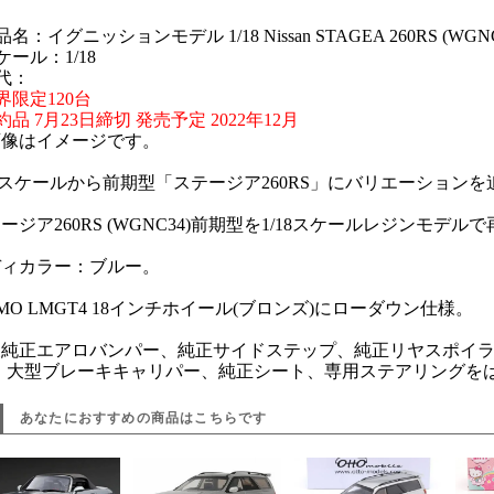
名：イグニッションモデル 1/18 Nissan STAGEA 260RS (WGNC3
ケール：1/18
代：
界限定120台
約品 7月23日締切 発売予定 2022年12月
画像はイメージです。
18スケールから前期型「ステージア260RS」にバリエーション
ージア260RS (WGNC34)前期型を1/18スケールレジンモデル
ディカラー：ブルー。
SMO LMGT4 18インチホイール(ブロンズ)にローダウン仕様。
後純正エアロバンパー、純正サイドステップ、純正リヤスポイラ
)、大型ブレーキキャリパー、純正シート、専用ステアリングを
あなたにおすすめの商品はこちらです