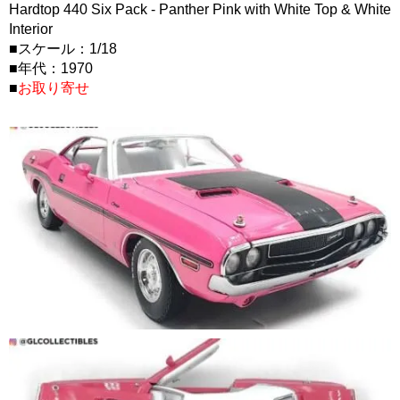
Hardtop 440 Six Pack - Panther Pink with White Top & White
Interior
■スケール：1/18
■年代：1970
■
お取り寄せ