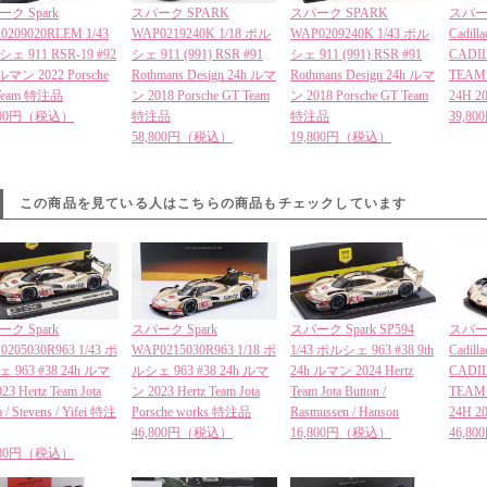
ク Spark
スパーク SPARK
スパーク SPARK
スパーク 
0209020RLEM 1/43
WAP0219240K 1/18 ポル
WAP0209240K 1/43 ポル
Cadill
ェ 911 RSR-19 #92
シェ 911 (991) RSR #91
シェ 911 (991) RSR #91
CADI
ルマン 2022 Porsche
Rothmans Design 24h ルマ
Rothmans Design 24h ルマ
TEAM 
Team 特注品
ン 2018 Porsche GT Team
ン 2018 Porsche GT Team
24H 20
,800円（税込）
特注品
特注品
39,8
58,800円（税込）
19,800円（税込）
この商品を見ている人はこちらの商品もチェックしています
ク Spark
スパーク Spark
スパーク Spark SP594
スパーク 
0205030R963 1/43 ポ
WAP0215030R963 1/18 ポ
1/43 ポルシェ 963 #38 9th
Cadill
 963 #38 24h ルマ
ルシェ 963 #38 24h ルマ
24h ルマン 2024 Hertz
CADI
23 Hertz Team Jota
ン 2023 Hertz Team Jota
Team Jota Button /
TEAM 
a / Stevens / Yifei 特注
Porsche works 特注品
Rasmussen / Hanson
24H 20
46,800円（税込）
16,800円（税込）
46,8
,280円（税込）