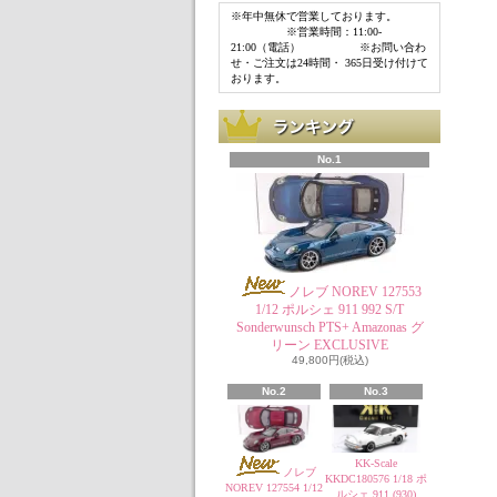
※年中無休で営業しております。
※営業時間：11:00-
21:00（電話） ※お問い合わ
せ・ご注文は24時間・ 365日受け付けて
おります。
No.1
ノレブ NOREV 127553
1/12 ポルシェ 911 992 S/T
Sonderwunsch PTS+ Amazonas グ
リーン EXCLUSIVE
49,800円(税込)
No.2
No.3
KK-Scale
ノレブ
KKDC180576 1/18 ポ
NOREV 127554 1/12
ルシェ 911 (930)