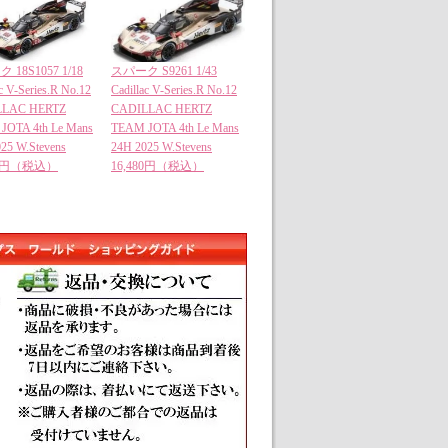
18S1057 1/18
スパーク S9261 1/43
ac V-Series.R No.12
Cadillac V-Series.R No.12
LLAC HERTZ
CADILLAC HERTZ
JOTA 4th Le Mans
TEAM JOTA 4th Le Mans
25 W.Stevens
24H 2025 W.Stevens
00円（税込）
16,480円（税込）