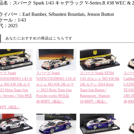
名：スパーク Spark 1/43 キャデラック V-Series.R #38 WEC & 24h 
品
イバー：Earl Bamber, Sébastien Bourdais, Jenson Button
ケール：1/43
代：2025
あなたにおすすめの商品はこちらです
ク Spark
スパーク Spark
スパーク Spark SP594
スパーク 
0205030R963 1/43 ポ
WAP0215030R963 1/18 ポ
1/43 ポルシェ 963 #38 9th
Cadill
 963 #38 24h ルマ
ルシェ 963 #38 24h ルマ
24h ルマン 2024 Hertz
CADI
23 Hertz Team Jota
ン 2023 Hertz Team Jota
Team Jota Button /
TEAM 
a / Stevens / Yifei 特注
Porsche works 特注品
Rasmussen / Hanson
24H 20
46,800円（税込）
16,800円（税込）
46,8
,280円（税込）