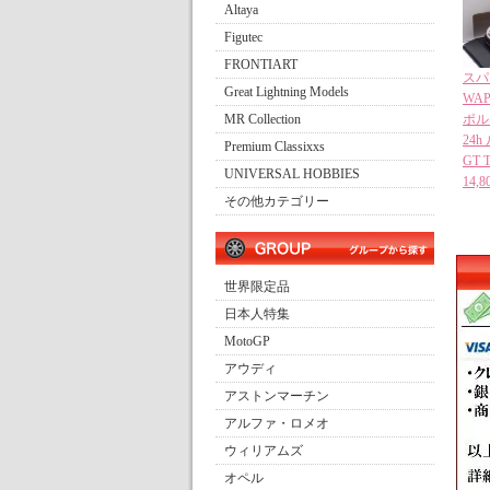
Altaya
Figutec
FRONTIART
スパー
Great Lightning Models
WAP
MR Collection
ポルシ
24h 
Premium Classixxs
GT 
UNIVERSAL HOBBIES
14
その他カテゴリー
世界限定品
日本人特集
MotoGP
アウディ
アストンマーチン
アルファ・ロメオ
ウィリアムズ
オペル