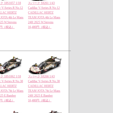
18S1057 1/18
スパーク S9261 1/43
ac V-Series.R No.12
Cadillac V-Series.R No.12
LLAC HERTZ
CADILLAC HERTZ
JOTA 4th Le Mans
TEAM JOTA 4th Le Mans
25 W.Stevens
24H 2025 W.Stevens
00円（税込）
16,480円（税込）
18S1062 1/18
スパーク S9266 1/43
ac V-Series.R No.38
Cadillac V-Series.R No.38
LLAC HERTZ
CADILLAC HERTZ
JOTA 7th Le Mans
TEAM JOTA 7th Le Mans
25 E.Bamber
24H 2025 E.Bamber
00円（税込）
16,480円（税込）