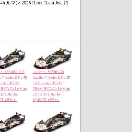
ルマン 2025 Hertz Team Jota 特
18S1062 1/18
スパーク S9266 1/43
ac V-Series.R No.38
Cadillac V-Series.R No.38
LLAC HERTZ
CADILLAC HERTZ
JOTA 7th Le Mans
TEAM JOTA 7th Le Mans
25 E.Bamber
24H 2025 E.Bamber
00円（税込）
16,480円（税込）