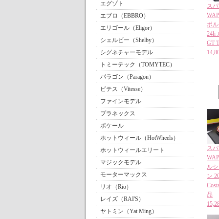
エグゾト
スパー
WAP
エブロ（EBBRO）
ポルシ
エリゴール（Eligor）
24h 
シェルビー（Shelby）
GT 
シグネチャーモデル
14
トミーテック（TOMYTEC）
パラゴン（Paragon）
ビテス（Vitesse）
ファインモデル
プラネックス
ポケール
ホットウィール（HotWheels）
スパー
ホットウィールエリート
WAP
マジックモデル
ルシェ
モーターマックス
ン 20
Cost
リオ（Rio）
品
レイズ（RAI'S）
15
ヤトミン（Yat Ming）