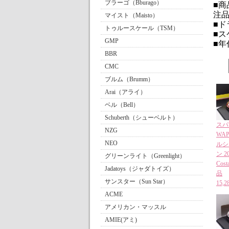
ブラーゴ（Bburago）
■商品
注
マイスト（Maisto）
■ドラ
トゥルースケール（TSM）
■ス
GMP
■年
BBR
CMC
ブルム（Brumm）
Arai（アライ）
ベル（Bell）
Schuberth（シューベルト）
スパー
NZG
WAP
NEO
ルシェ
ン 20
グリーンライト（Greenlight）
Cost
Jadatoys（ジャダトイズ）
品
サンスター（Sun Star）
15
ACME
アメリカン・マッスル
AMIE(アミ)