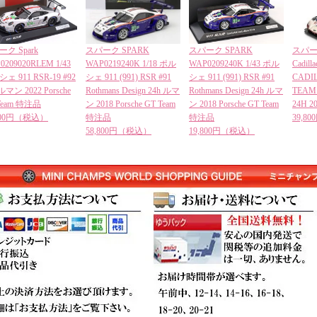
ク Spark
スパーク SPARK
スパーク SPARK
スパーク 
0209020RLEM 1/43
WAP0219240K 1/18 ポル
WAP0209240K 1/43 ポル
Cadill
ェ 911 RSR-19 #92
シェ 911 (991) RSR #91
シェ 911 (991) RSR #91
CADI
ルマン 2022 Porsche
Rothmans Design 24h ルマ
Rothmans Design 24h ルマ
TEAM 
Team 特注品
ン 2018 Porsche GT Team
ン 2018 Porsche GT Team
24H 20
,800円（税込）
特注品
特注品
39,8
58,800円（税込）
19,800円（税込）