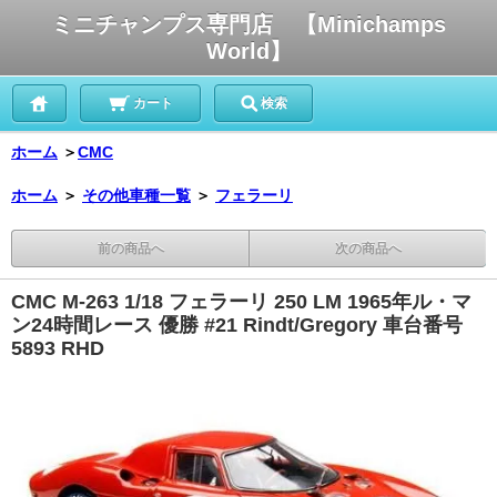
ミニチャンプス専門店 【Minichamps
World】
カート
検索
ホーム
＞
CMC
ホーム
＞
その他車種一覧
＞
フェラーリ
前の商品へ
次の商品へ
CMC M-263 1/18 フェラーリ 250 LM 1965年ル・マ
ン24時間レース 優勝 #21 Rindt/Gregory 車台番号
5893 RHD