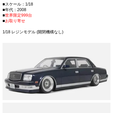
■スケール：1/18
■年代：2008
■
世界限定999台
■
お取り寄せ
1/18 レジンモデル (開閉機構なし)