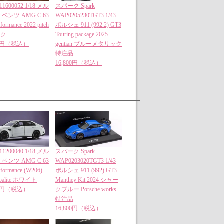
11600052 1/18 メル
スパーク Spark
ベンツ AMG C 63
WAP0205230TGT3 1/43
rformance 2022 pitch
ポルシェ 911 (992.2) GT3
ック
Touring package 2025
00円（税込）
gentian ブルーメタリック
特注品
16,800円（税込）
11200040 1/18 メル
スパーク Spark
ベンツ AMG C 63
WAP0203020TGT3 1/43
rformance (W206)
ポルシェ 911 (992) GT3
opalite ホワイト
Manthey Kit 2024 シャー
00円（税込）
クブルー Porsche works
特注品
16,800円（税込）