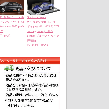
11600052 1/18 メル
スパーク Spark
ベンツ AMG C 63
WAP0205230TGT3 1/43
rformance 2022 pitch
ポルシェ 911 (992.2) GT3
ック
Touring package 2025
00円（税込）
gentian ブルーメタリック
特注品
16,800円（税込）