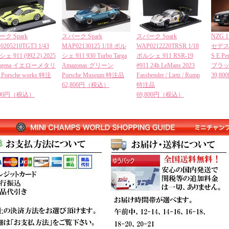
ク Spark
スパーク Spark
スパーク Spark
NZG 1
0205210TGT3 1/43
MAP02130125 1/18 ポル
WAP0212220TRSR 1/18
セデス 
ェ 911 (992.2) 2025
シェ 911 930 Turbo Targa
ポルシェ 911 RSR-19
S E Pe
tagena イエローメタリ
Amazonas グリーン
#911 24h LeMans 2023
ブラ
Porsche works 特注
Porsche Museum 特注品
Fassbender / Lietz / Rump
39,8
62,800円（税込）
特注品
,800円（税込）
69,800円（税込）