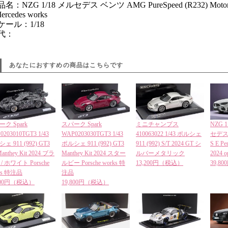
名：NZG 1/18 メルセデス ベンツ AMG PureSpeed (R232) Motorsp
rcedes works
ケール：1/18
代：
あなたにおすすめの商品はこちらです
ク Spark
スパーク Spark
ミニチャンプス
NZG 1
0203010TGT3 1/43
WAP0203030TGT3 1/43
410063022 1/43 ポルシェ
セデス 
ェ 911 (992) GT3
ポルシェ 911 (992) GT3
911 (992) S/T 2024 GT シ
S E Pe
anthey Kit 2024 ブラ
Manthey Kit 2024 スター
ルバーメタリック
2024 
/ ホワイト Porsche
ルビー Porsche works 特
13,200円（税込）
39,8
ks 特注品
注品
,800円（税込）
19,800円（税込）