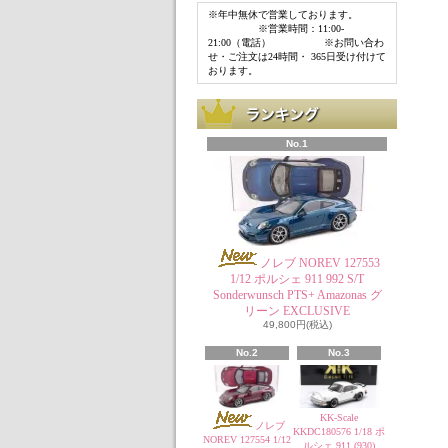
※年中無休で営業しております。
※営業時間：11:00-
21:00（電話） ※お問い合わ
せ・ご注文は24時間・ 365日受け付けて
おります。
No.1
ノレブ NOREV 127553
1/12 ポルシェ 911 992 S/T
Sonderwunsch PTS+ Amazonas グ
リーン EXCLUSIVE
49,800円(税込)
No.2
No.3
KK-Scale
ノレブ
KKDC180576 1/18 ポ
NOREV 127554 1/12
ルシェ 911 (930)