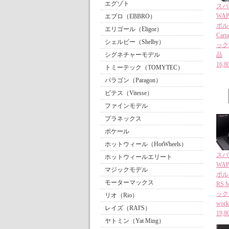
エグゾト
スパー
WAP
エブロ（EBBRO）
ポルシ
エリゴール（Eligor）
Car
シェルビー（Shelby）
ック 
シグネチャーモデル
品
16
トミーテック（TOMYTEC）
パラゴン（Paragon）
ビテス（Vitesse）
ファインモデル
プラネックス
ポケール
ホットウィール（HotWheels）
スパー
ホットウィールエリート
WAP
マジックモデル
ポルシ
モーターマックス
RS M
ック 
リオ（Rio）
wor
レイズ（RAI'S）
19
ヤトミン（Yat Ming）