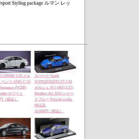
ort Styling package ルマン レッ
11200040 1/18 メル
スパーク Spark
ベンツ AMG C 63
WAP0203020TGT3 1/43
rformance (W206)
ポルシェ 911 (992) GT3
opalite ホワイト
Manthey Kit 2024 シャー
00円（税込）
クブルー Porsche works
特注品
16,800円（税込）