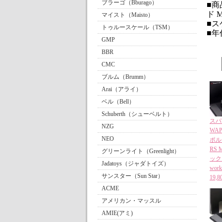
ブラーゴ（Bburago）
■商品
ド Me
マイスト（Maisto）
■ス
トゥルースケール（TSM）
■年
GMP
BBR
CMC
ブルム（Brumm）
Arai（アライ）
ベル（Bell）
Schuberth（シューベルト）
スパー
NZG
WAP
NEO
ポルシ
RS M
グリーンライト（Greenlight）
ック 
Jadatoys（ジャダトイズ）
wor
サンスター（Sun Star）
19
ACME
アメリカン・マッスル
AMIE(アミ)