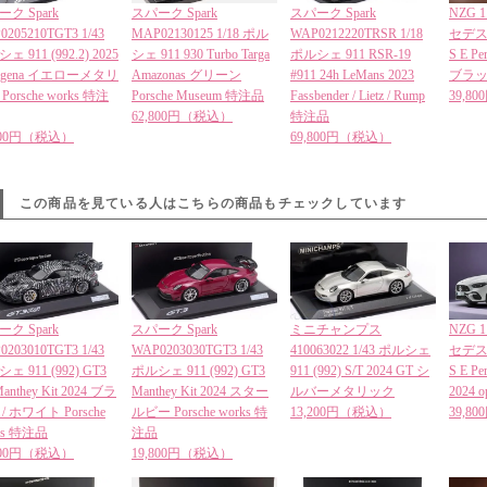
ク Spark
スパーク Spark
スパーク Spark
NZG 1
0205210TGT3 1/43
MAP02130125 1/18 ポル
WAP0212220TRSR 1/18
セデス 
ェ 911 (992.2) 2025
シェ 911 930 Turbo Targa
ポルシェ 911 RSR-19
S E Pe
tagena イエローメタリ
Amazonas グリーン
#911 24h LeMans 2023
ブラ
Porsche works 特注
Porsche Museum 特注品
Fassbender / Lietz / Rump
39,8
62,800円（税込）
特注品
,800円（税込）
69,800円（税込）
この商品を見ている人はこちらの商品もチェックしています
ク Spark
スパーク Spark
ミニチャンプス
NZG 1
0203010TGT3 1/43
WAP0203030TGT3 1/43
410063022 1/43 ポルシェ
セデス 
ェ 911 (992) GT3
ポルシェ 911 (992) GT3
911 (992) S/T 2024 GT シ
S E Pe
anthey Kit 2024 ブラ
Manthey Kit 2024 スター
ルバーメタリック
2024 
/ ホワイト Porsche
ルビー Porsche works 特
13,200円（税込）
39,8
ks 特注品
注品
,800円（税込）
19,800円（税込）