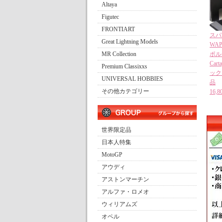
Altaya
Figutec
FRONTIART
スパー
Great Lightning Models
WAP
MR Collection
ポルシ
Car
Premium Classixxs
ック 
UNIVERSAL HOBBIES
品
その他カテゴリー
16
世界限定品
日本人特集
MotoGP
アウディ
アストンマーチン
アルファ・ロメオ
ウィリアムズ
オペル