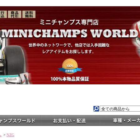
ム
>
NZG