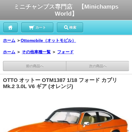
ミニチャンプス専門店 【Minichamps
World】
カート
検索
ホーム
＞
Ottomobile（オットモビル）
ホーム
＞
その他車種一覧
＞
フォード
前の商品へ
次の商品へ
OTTO オットー OTM1387 1/18 フォード カプリ
Mk.2 3.0L V6 ギア (オレンジ)