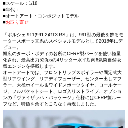
■スケール：1/18
■年代：
■オートアート・コンポジットモデル
■
お取り寄せ
「ポルシェ 911(991.2)GT3 RS」は、991型の最後を飾るモ
ータースポーツ直系のスペシャルモデルとして2018年にデ
ビュー。
幅広のターボ・ボディの各所にCFRP製パーツを使い軽量
化され、最高出力520psの4リッター水平対向6気筒自然吸
気エンジンを搭載します。
オートアートでは、フロントリップスポイラーや固定式大
型リアウイング、リアディフューザー、センター出しマフ
ラー、大径ホイール＆ワイドスポーツタイヤ、ロールケー
ジ、フルバケットシート、ロゴ入りストライプ、オプショ
ンの「ヴァイザッハ・パッケージ」仕様にはCFRP製ルー
フなど、特徴を余すところなく再現しました。