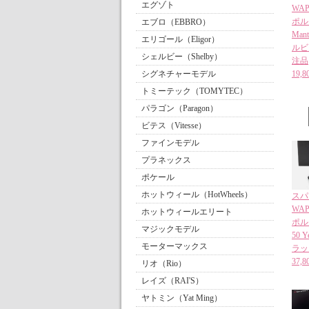
エグゾト
WAP
ポルシ
エブロ（EBBRO）
Man
エリゴール（Eligor）
ルビー
シェルビー（Shelby）
注品
シグネチャーモデル
19
トミーテック（TOMYTEC）
パラゴン（Paragon）
ビテス（Vitesse）
ファインモデル
プラネックス
ポケール
ホットウィール（HotWheels）
スパー
WAP
ホットウィールエリート
ポルシ
マジックモデル
50 Y
モーターマックス
ラッ
37
リオ（Rio）
レイズ（RAI'S）
ヤトミン（Yat Ming）