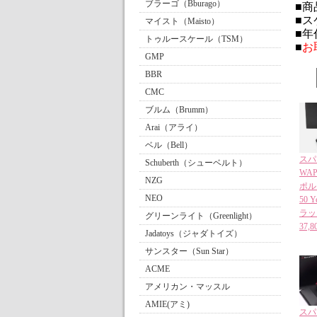
ブラーゴ（Bburago）
■商品
■ス
マイスト（Maisto）
■年
トゥルースケール（TSM）
■
お
GMP
BBR
CMC
ブルム（Brumm）
Arai（アライ）
ベル（Bell）
スパー
Schuberth（シューベルト）
WAP
NZG
ポルシ
NEO
50 Y
ラッ
グリーンライト（Greenlight）
37
Jadatoys（ジャダトイズ）
サンスター（Sun Star）
ACME
アメリカン・マッスル
AMIE(アミ)
スパー