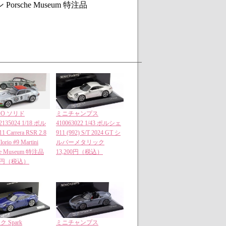
ン Porsche Museum 特注品
DO ソリド
ミニチャンプス
135024 1/18 ポル
410063022 1/43 ポルシェ
 Carrera RSR 2.8
911 (992) S/T 2024 GT シ
lorio #9 Martini
ルバーメタリック
he Museum 特注品
13,200円（税込）
00円（税込）
 Spark
ミニチャンプス