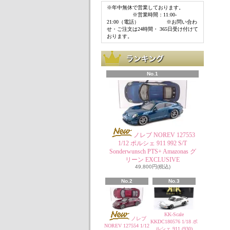
※年中無休で営業しております。
※営業時間：11:00-
21:00（電話） ※お問い合わ
せ・ご注文は24時間・ 365日受け付けて
おります。
No.1
ノレブ NOREV 127553
1/12 ポルシェ 911 992 S/T
Sonderwunsch PTS+ Amazonas グ
リーン EXCLUSIVE
49,800円(税込)
No.2
No.3
KK-Scale
ノレブ
KKDC180576 1/18 ポ
NOREV 127554 1/12
ルシェ 911 (930)