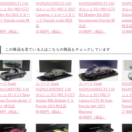
0203030TGT3 1/43
WAP0205210TGT3 1/43
WAP0203000TGT3 1/43
WAP02
ェ 911 (992) GT3
ポルシェ 911 (992.2) 2025
ポルシェ 911 (992) GT3
ポルシェ 
they Kit 2024 スター
Cartagena イエローメタリ
RS Manthey Kit 2024
Tourin
 Porsche works 特
ック Porsche works 特注
brewstergreen Porsche 特
gent
品
注品
特注
,800円（税込）
16,800円（税込）
16,800円（税込）
16,8
この商品を見ている人はこちらの商品もチェックしています
ク Spark
スパーク Spark
スパーク Spark
SOLI
0215400TTRG 1/18
WAP0212030T90Y 1/18
WAP0210560TGTS 1/18
MAP02
ェ 911 S 2.4 Targa
ポルシェ 911 (992.2) GT3
ポルシェ 911 (992.2)
シェ 911
ears Porsche design ブ
Touring 90th Birthday F. A.
Carrera 4 GTS 40 Years
Targa F
ク 特注品
Porsche 2025 特注品
Porsche Italy 2025
Porsc
,800円（税込）
69,800円（税込）
Blusogno
27,8
48,800円（税込）