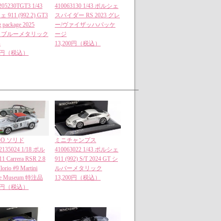
05230TGT3 1/43
410063130 1/43 ポルシェ
911 (992.2) GT3
スパイダー RS 2023 グレ
g package 2025
ー/ヴァイザッハパッケ
ian ブルーメタリック
ージ
品
13,200円（税込）
00円（税込）
DO ソリド
ミニチャンプス
135024 1/18 ポル
410063022 1/43 ポルシェ
 Carrera RSR 2.8
911 (992) S/T 2024 GT シ
lorio #9 Martini
ルバーメタリック
he Museum 特注品
13,200円（税込）
00円（税込）