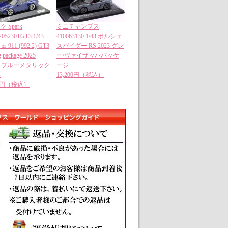
 Spark
ミニチャンプス
05230TGT3 1/43
410063130 1/43 ポルシェ
911 (992.2) GT3
スパイダー RS 2023 グレ
g package 2025
ー/ヴァイザッハパッケ
ian ブルーメタリック
ージ
品
13,200円（税込）
00円（税込）