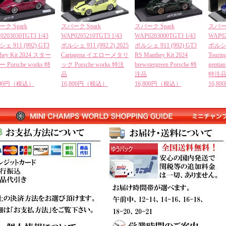
ク Spark
スパーク Spark
スパーク Spark
スパーク
0203030TGT3 1/43
WAP0205210TGT3 1/43
WAP0203000TGT3 1/43
WAP02
ェ 911 (992) GT3
ポルシェ 911 (992.2) 2025
ポルシェ 911 (992) GT3
ポルシェ 
they Kit 2024 スター
Cartagena イエローメタリ
RS Manthey Kit 2024
Tourin
 Porsche works 特
ック Porsche works 特注
brewstergreen Porsche 特
gent
品
注品
特注
,800円（税込）
16,800円（税込）
16,800円（税込）
16,8