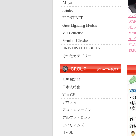
Altaya
Figutec
スパー
FRONTIART
WAP
Great Lightning Models
ポルシ
MR Collection
Man
ルビー
Premium Classixxs
注品
UNIVERSAL HOBBIES
19
その他カテゴリー
世界限定品
日本人特集
MotoGP
アウディ
アストンマーチン
アルファ・ロメオ
ウィリアムズ
オペル