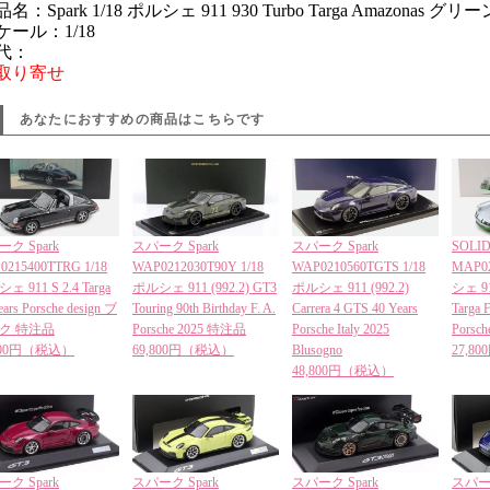
名：Spark 1/18 ポルシェ 911 930 Turbo Targa Amazonas グリー
ケール：1/18
代：
取り寄せ
あなたにおすすめの商品はこちらです
ク Spark
スパーク Spark
スパーク Spark
SOLI
0215400TTRG 1/18
WAP0212030T90Y 1/18
WAP0210560TGTS 1/18
MAP02
ェ 911 S 2.4 Targa
ポルシェ 911 (992.2) GT3
ポルシェ 911 (992.2)
シェ 911
ears Porsche design ブ
Touring 90th Birthday F. A.
Carrera 4 GTS 40 Years
Targa F
ク 特注品
Porsche 2025 特注品
Porsche Italy 2025
Porsc
,800円（税込）
69,800円（税込）
Blusogno
27,8
48,800円（税込）
ク Spark
スパーク Spark
スパーク Spark
スパーク