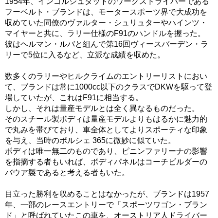
1954年、インゴルシュタットのワークスドライバーである
フーベルト・ブランドは、モータースポーツ界で大成功を
収めていた同僚のヴァルター・シュリュターやハインツ・
マイヤーと共に、ラリー仕様のF91のハンドルを握った。
彼はヘルマン・ルバと組んで第16回ヴィースバーデン・ラ
リーで5位に入るなど、立派な成績を収めた。
数多くのラリーやヒルクライムのエントリーリストにおい
て、ブランドは常に1000cc以下のクラスでDKWを駆って登
場していたが、これはF91に相当する。
しかし、それは量産モデルとは全く異なるものだった。
そのスチール製ボディは量産モデルよりもはるかに魅力的
で丸みを帯びており、車全体としてよりスポーティな印象
を与え、当時のポルシェ 365に微妙に似ていた。
ボディは唯一無二のものであり、ピニンファリーナの影響
を指摘する者もいれば、ボディパネルはコーチビルダーの
バウア製であると考える者もいた。
目立った勝利を収めることはなかったが、ブランドは1957
年、一部のレースエントリーで「スポーツワゴン・ブラン
ド」と呼ばれていたこの車を、オーストリア人ドライバー