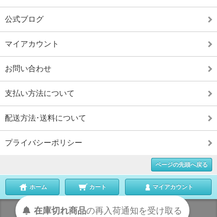
公式ブログ
マイアカウント
お問い合わせ
支払い方法について
配送方法･送料について
プライバシーポリシー
ページの先頭へ戻る
ホーム
カート
マイアカウント
在庫切れ商品
の
再入荷
通知を
受け取る
表示切替 :
スマートフォン
|
PC版