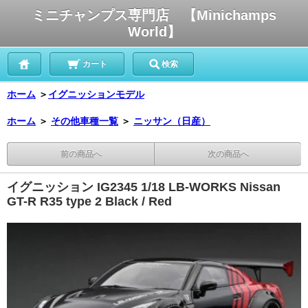
ミニチャンプス専門店 【Minichamps
World】
カート
検索
ホーム
＞
イグニッションモデル
ホーム
＞
その他車種一覧
＞
ニッサン（日産）
前の商品へ
次の商品へ
イグニッション IG2345 1/18 LB-WORKS Nissan
GT-R R35 type 2 Black / Red